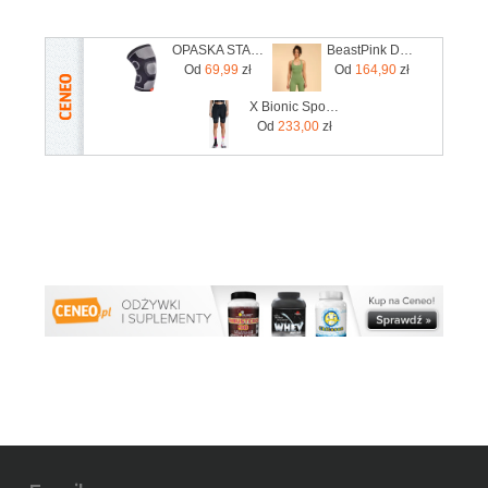
OPASKA STABILIZUJĄCA KOLANO L /ADIDAS
BeastPink Damski kombinezon Hyper Olivine
Od
69,99
zł
Od
164,90
zł
X Bionic Spodenki Do Biegania Damskie X Bionic Xceed Run Short Tights Black/Rhino Grey
Od
233,00
zł