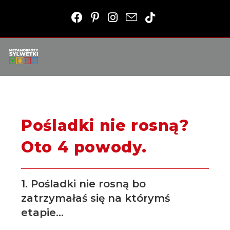
Pośladki nie rosną?
Oto 4 powody.
1.
Pośladki nie rosną
bo
zatrzymałaś się na którymś
etapie…