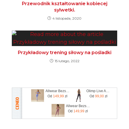
Przewodnik kształtowanie kobiecej
sylwetki.
4 listopada, 2020
Przykładowy trening siłowy na pośladki
15 lutego, 2022
Allwear Bezszwowe Legginsy Basic V-Waist Lavender Blue 1Szt.
Olimp Live And Fight Damskie legginsy Olimp Women’s Leggings Mesh Stripes XS
Od
149,99
zł
Od
99,00
zł
Allwear Bezszwowe Legginsy Basic Dusty Rose 1Szt.
Od
149,99
zł