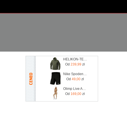
HELIKON-TEX POLAR HELIKON PATRIOT Z KAPTUREM - OLIVE GREEN
Od
239,99
zł
Nike Spodenki Park Iii Bv6855-010
Od
49,00
zł
Olimp Live And Fight Damskie legginsy Queens Gang Olimp Women's Leggings High Waist XL
Od
169,00
zł