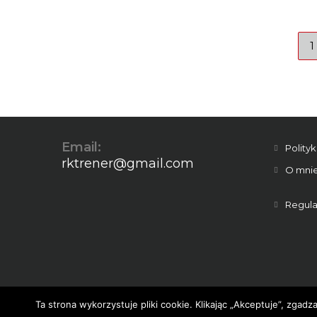
1
Email:
Polity
rktrener@gmail.com
O mni
Regula
Ta strona wykorzystuje pliki cookie. Klikając „Akceptuje”, zgad