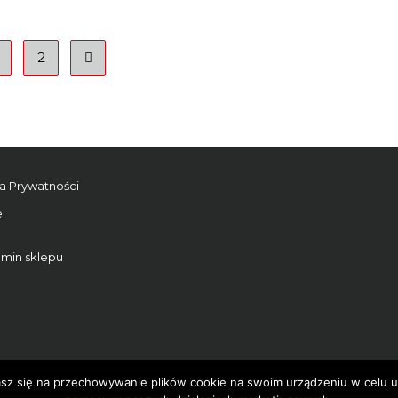
2
ka Prywatności
e
min sklepu
METAMORFOZY SYLWETKI - RADOSŁAW KOJTA
zasz się na przechowywanie plików cookie na swoim urządzeniu w celu us