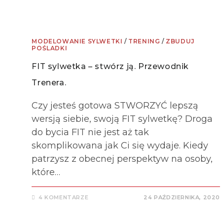
MODELOWANIE SYLWETKI
/
TRENING
/
ZBUDUJ
POŚLADKI
FIT sylwetka – stwórz ją. Przewodnik
Trenera.
Czy jesteś gotowa STWORZYĆ lepszą
wersją siebie, swoją FIT sylwetkę? Droga
do bycia FIT nie jest aż tak
skomplikowana jak Ci się wydaje. Kiedy
patrzysz z obecnej perspektyw na osoby,
które…
4 KOMENTARZE
24 PAŹDZIERNIKA, 2020