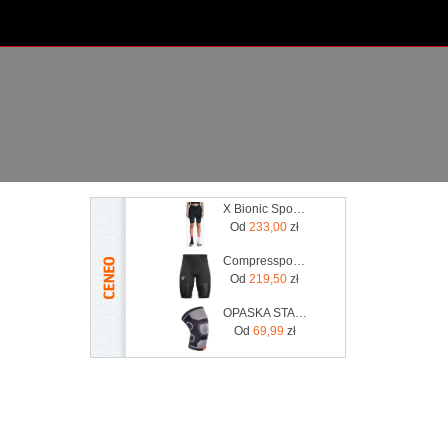
X Bionic Spodenki Do Biegania Damskie X Bionic Xceed Run Short Tights Black/Rhino Grey
Od
233,00
zł
Compressport Kompresyjne Trail Under Control Short
Od
219,50
zł
OPASKA STABILIZUJĄCA KOLANO L /ADIDAS
Od
69,99
zł