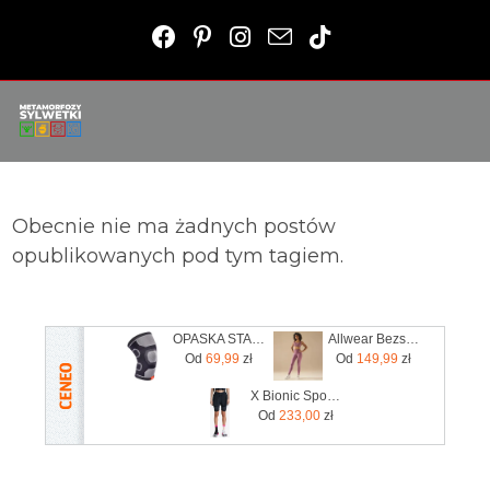
Obecnie nie ma żadnych postów
opublikowanych pod tym tagiem.
OPASKA STABILIZUJĄCA KOLANO XL /ADIDAS
Allwear Bezszwowe Legginsy Basic Dusty Rose 1Szt.
Od
69,99
zł
Od
149,99
zł
X Bionic Spodenki Do Biegania Damskie X Bionic Xceed Run Short Tights Black/Rhino Grey
Od
233,00
zł