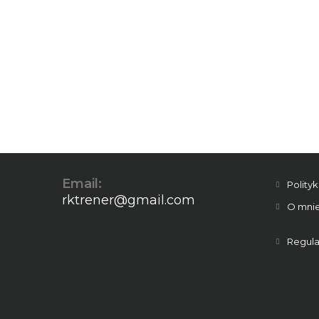
Email:
Polity
rktrener@gmail.com
O mni
Regula