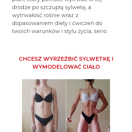
drodze po szczupłą sylwetę, a
wytrwałość rośnie wraz z
dopasowaniem diety i ćwiczeń do
twoich warunków i stylu życia, serio.
CHCESZ WYRZEŹBIĆ SYLWETKĘ I
WYMODELOWAĆ CIAŁO