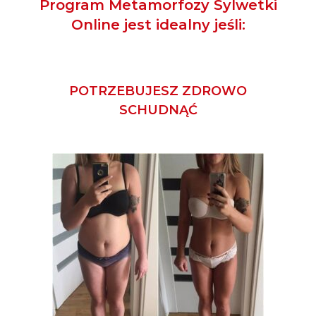
Program Metamorfozy Sylwetki
Online jest idealny jeśli:
POTRZEBUJESZ ZDROWO
SCHUDNĄĆ