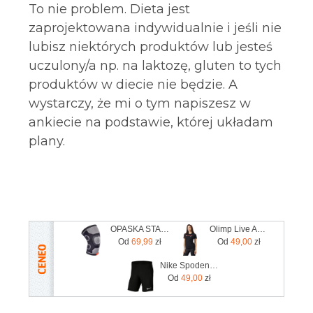
To nie problem. Dieta jest
zaprojektowana indywidualnie i jeśli nie
lubisz niektórych produktów lub jesteś
uczulony/a np. na laktozę, gluten to tych
produktów w diecie nie będzie. A
wystarczy, że mi o tym napiszesz w
ankiecie na podstawie, której układam
plany.
OPASKA STABILIZUJĄCA KOLANO S /ADIDAS
Olimp Live And Fight Damska koszulka Olimp Women's T shirt Olimp Girls S
Od
69,99
zł
Od
49,00
zł
Nike Spodenki Park Iii Bv6855-010
Od
49,00
zł