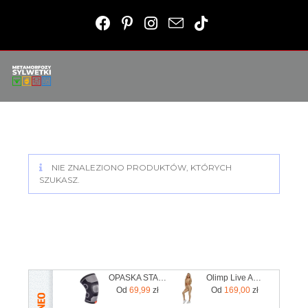
NIE ZNALEZIONO PRODUKTÓW, KTÓRYCH
SZUKASZ.
OPASKA STABILIZUJĄCA KOLANO XL /ADIDAS
Olimp Live And Fight Damskie legginsy Queens Gang Olimp Women's Leggings High Waist XL
Od
69,99
zł
Od
169,00
zł