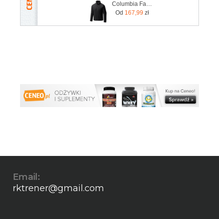
Columbia Fast Trek Light 1772751010 czarny
Od
167,99
zł
Email:
rktrener@gmail.com