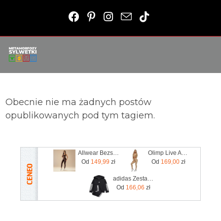
Obecnie nie ma żadnych postów
opublikowanych pod tym tagiem.
Allwear Bezszwowe Legginsy Basic Chocolate 1Szt.
Olimp Live And Fight Damskie legginsy Queens Gang Olimp Women's Leggings High Waist XL
Od
149,99
zł
Od
169,00
zł
adidas Zestaw Essentials Joggers Kids Białe
Od
166,06
zł