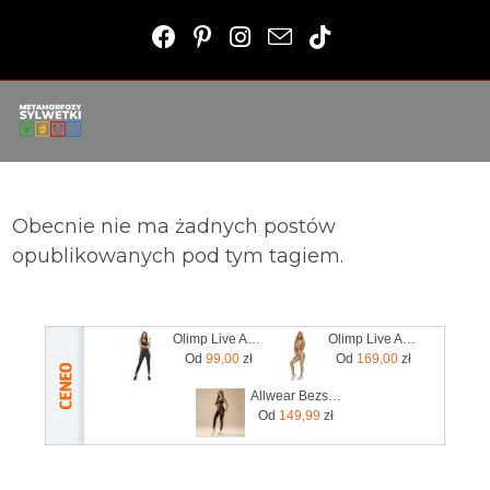
Obecnie nie ma żadnych postów
opublikowanych pod tym tagiem.
Olimp Live And Fight Damskie legginsy Olimp Women’s Leggings Mesh Stripes XS
Olimp Live And Fight Damskie legginsy Queens Gang Olimp Women's Leggings High Waist XL
Od
99,00
zł
Od
169,00
zł
Allwear Bezszwowe Legginsy Basic Chocolate 1Szt.
Od
149,99
zł