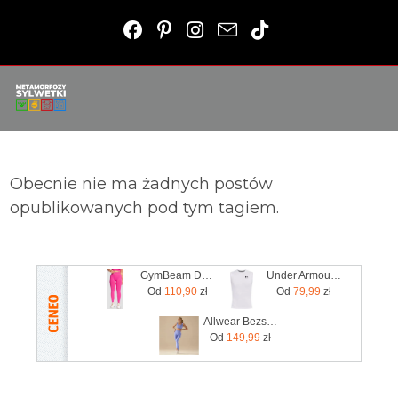
Obecnie nie ma żadnych postów
opublikowanych pod tym tagiem.
GymBeam Damskie Legginsy Sculpt Seamless Rose
Under Armour Bezrękawnik Męski Heatgear Armour Sleeveless Biały
Od
110,90
zł
Od
79,99
zł
Allwear Bezszwowe Legginsy Basic V-Waist Lavender Blue 1Szt.
Od
149,99
zł