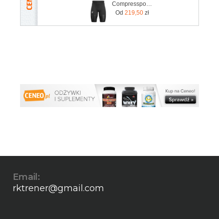
Compressport Kompresyjne Trail Under Control Short
Od
219,50
zł
Email:
rktrener@gmail.com